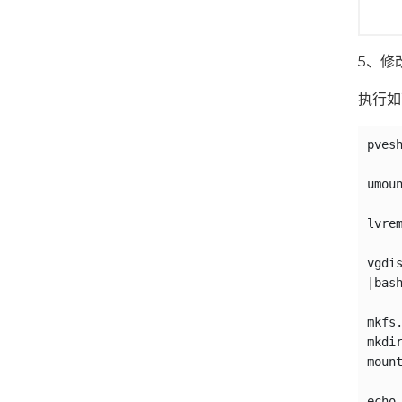
5、修
执行如
pvesh
umoun
lvrem
vgdis
|bash
mkfs.
mkdir
mount
echo 