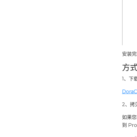
安装完
方
1、下载
Dora
2、拷贝
如果您在
到 Pr