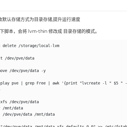
改默认存储方式为目录存储,提升运行速度
下脚本，会将 lvm-thin 修改成 目录存储的模式。
 delete /storage/local-lvm

t /dev/pve/data

ove /dev/pve/data -y

play pve | grep Free | awk '{print "lvcreate -l " $5 " -


xfs /dev/pve/data

 /mnt/data

 /dev/pve/data /mnt/data

"/dev/pve/data /mnt/data xfs defaults 0 0" >> /etc/fstab