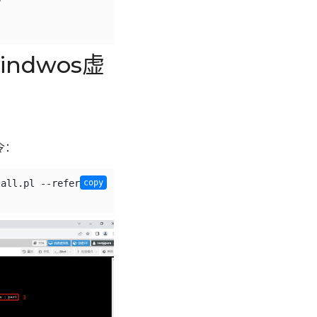
ndwos虚
令：
all.pl --referer 
copy