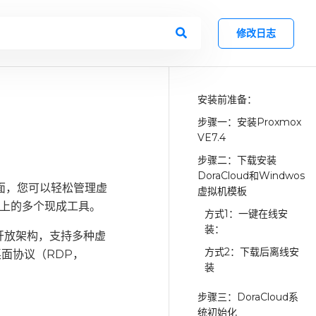
修改日志
安装前准备：
步骤一：安装Proxmox
】
VE7.4
步骤二：下载安装
DoraCloud和Windwos
界面，您可以轻松管理虚
虚拟机模板
上的多个现成工具。
方式1：一键在线安
装：
于开放架构，支持多种虚
方式2：下载后离线安
种桌面协议（RDP，
装
步骤三：DoraCloud系
统初始化