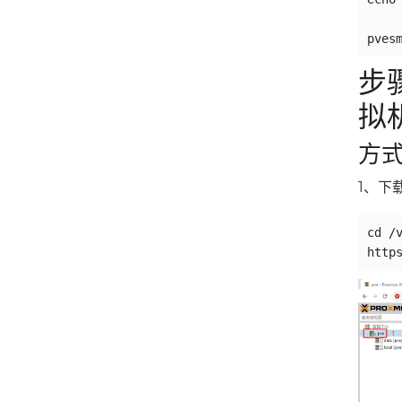
步
拟
方
1、下
cd /v