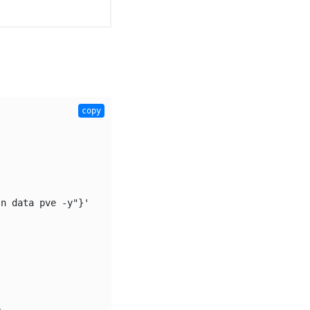
copy
n data pve -y"}' 

