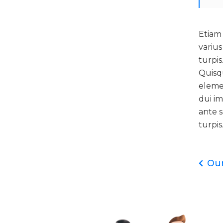
Etiam
varius
turpi
Quisq
elemen
dui im
ante 
turpis
Our