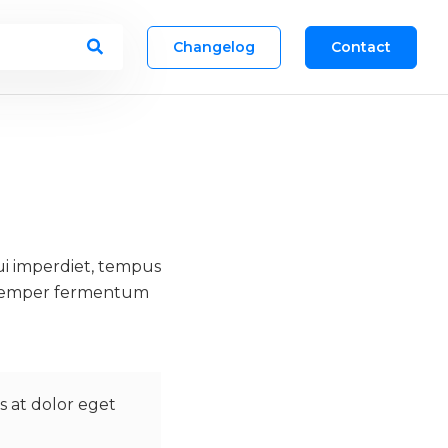
Changelog
Contact
dui imperdiet, tempus
e semper fermentum
s at dolor eget