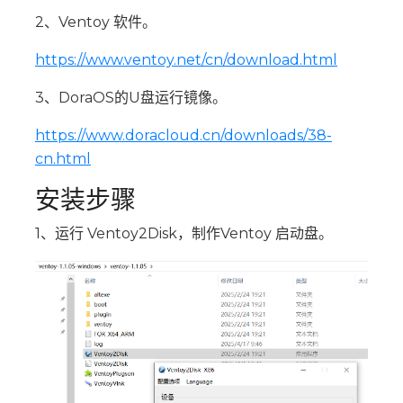
2、Ventoy 软件。
https://www.ventoy.net/cn/download.html
3、DoraOS的U盘运行镜像。
https://www.doracloud.cn/downloads/38-
cn.html
安装步骤
1、运行 Ventoy2Disk，制作Ventoy 启动盘。